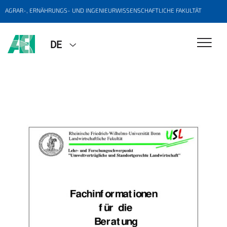
AGRAR-, ERNÄHRUNGS- UND INGENIEURWISSENSCHAFTLICHE FAKULTÄT
DE