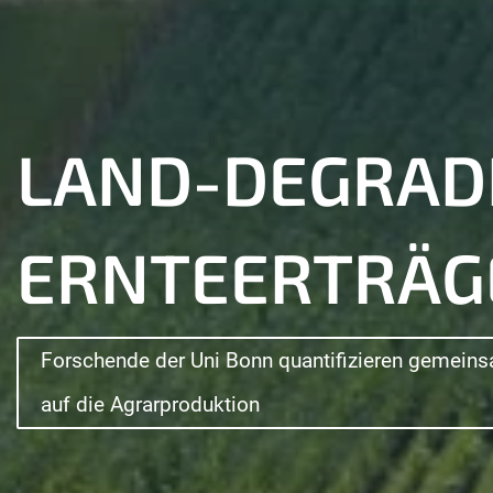
LAND-DEGRAD
FOODDIVERSE
EXZELLENZCL
SONDERFORSCH
ERNTEERTRÄG
Neuer Sonderforschungsbereich an der Universitä
Der einzige deutsche Exzellenzcluster im Bereich 
Welche Rolle Landnutzung und Wassermanagement
Forschende der Uni Bonn quantifizieren gemeins
auf die Agrarproduktion