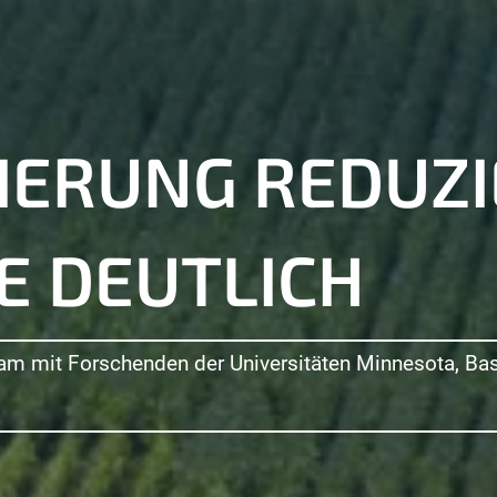
IERUNG REDUZI
USTER PHENOR
UNGSBEREICH 1
E DEUTLICH
t Bonn eingerichtet
Landwirtschaft wird in der neuen Exzellenzinitiative 
 für den Klimawandel spielen ...,
am mit Forschenden der Universitäten Minnesota, Ba