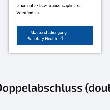
einem inter- bzw. trans­disziplinären
Verständnis .
... Masterstudiengang
Planetary Health
Doppelabschluss (dou