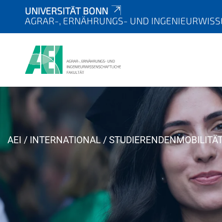
UNIVERSITÄT BONN
AGRAR-, ERNÄHRUNGS- UND INGENIEURWISS
Y
AEI
INTERNATIONAL
STUDIERENDENMOBILITÄ
o
u
a
r
e
h