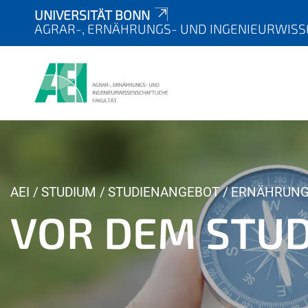
UNIVERSITÄT BONN
AGRAR-, ERNÄHRUNGS- UND INGENIEURWISS
Y
AEI
STUDIUM
STUDIENANGEBOT
ERNÄHRUNG
o
VOR DEM STU
u
a
r
e
h