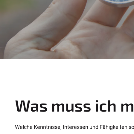
e
r
e
:
Was muss ich m
Welche Kenntnisse, Interessen und Fähigkeiten sol