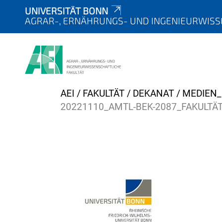
UNIVERSITÄT BONN
AGRAR-, ERNÄHRUNGS- UND INGENIEURWISS
Y
AEI
FAKULTÄT
DEKANAT
MEDIEN
o
20221110_AMTL-BEK-2087_FAKULT
u
a
r
e
h
e
r
e