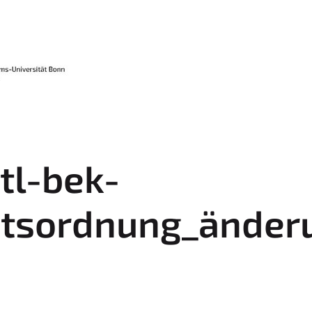
tl-bek-
ätsordnung_ände