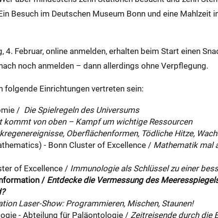
is: Ein Besuch im Deutschen Museum Bonn und eine Mahlzeit 
g, 4. Februar, online anmelden, erhalten beim Start einen S
anach noch anmelden – dann allerdings ohne Verpflegung.
 folgende Einrichtungen vertreten sein:
nomie /
Die Spielregeln des Universums
cht kommt von oben – Kampf um wichtige Ressourcen
kregenereignisse, Oberflächenformen, Tödliche Hitze, Wac
hematics) - Bonn Cluster of Excellence /
Mathematik mal an
ter of Excellence /
Immunologie als Schlüssel zu einer bes
information /
Entdecke die Vermessung des Meeresspiegels a
d?
ation Laser-Show: Programmieren, Mischen, Staunen!
logie - Abteilung für Paläontologie /
Zeitreisende durch die 