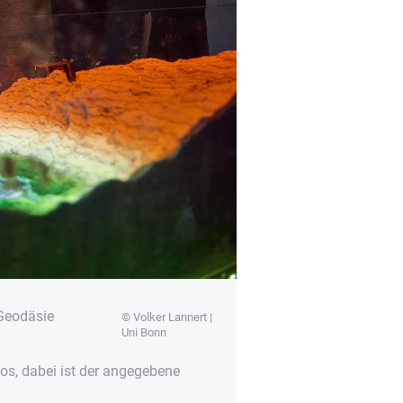
 Geodäsie
© Volker Lannert |
Uni Bonn
s, dabei ist der angegebene