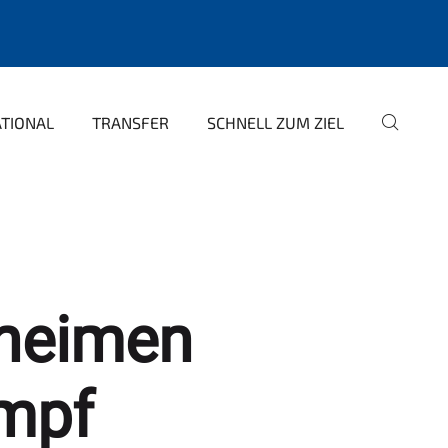
ATIONAL
TRANSFER
SCHNELL ZUM ZIEL
eheimen
mpf