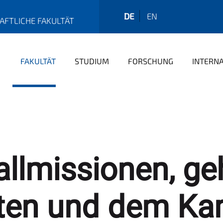
DE
EN
AFTLICHE FAKULTÄT
FAKULTÄT
STUDIUM
FORSCHUNG
INTERN
allmissionen, g
ten und dem Ka