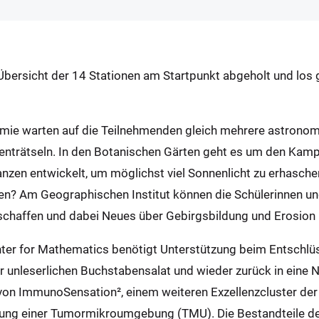
 Übersicht der 14 Stationen am Startpunkt abgeholt und los
nomie warten auf die Teilnehmenden gleich mehrere astron
 enträtseln. In den Botanischen Gärten geht es um den Ka
anzen entwickelt, um möglichst viel Sonnenlicht zu erhasc
n? Am Geographischen Institut können die Schülerinnen und
chaffen und dabei Neues über Gebirgsbildung und Erosion 
nter for Mathematics benötigt Unterstützung beim Entschl
ar unleserlichen Buchstabensalat und wieder zurück in eine
 ImmunoSensation², einem weiteren Exzellenzcluster der U
dung einer Tumormikroumgebung (TMU). Die Bestandteile de