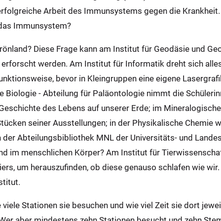
folgreiche Arbeit des Immunsystems gegen die Krankheit. 
 das Immunsystem?
 Grönland? Diese Frage kann am Institut für Geodäsie und Ge
 erforscht werden. Am Institut für Informatik dreht sich all
unktionsweise, bevor in Kleingruppen eine eigene Lasergr
e Biologie - Abteilung für Paläontologie nimmt die Schülerin
te Geschichte des Lebens auf unserer Erde; im Mineralogisc
ücken seiner Ausstellungen; in der Physikalische Chemie wi
der Abteilungsbibliothek MNL der Universitäts- und Landes
nd im menschlichen Körper? Am Institut für Tierwissenschaf
ztiers, um herauszufinden, ob diese genauso schlafen wie wir
titut.
 viele Stationen sie besuchen und wie viel Zeit sie dort jewei
 Wer aber mindestens zehn Stationen besucht und zehn Ste