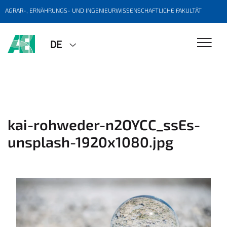
AGRAR-, ERNÄHRUNGS- UND INGENIEURWISSENSCHAFTLICHE FAKULTÄT
DE
kai-rohweder-n2OYCC_ssEs-
unsplash-1920x1080.jpg