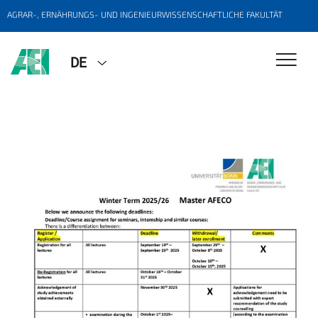
AGRAR-, ERNÄHRUNGS- UND INGENIEURWISSENSCHAFTLICHE FAKULTÄT
DE