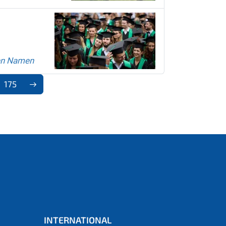
uen Namen
175
INTERNATIONAL