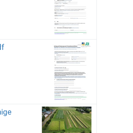
df
hige