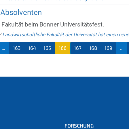
 Absolventen
 Fakultät beim Bonner Universitätsfest.
/
Landwirtschaftliche Fakultät der Universität hat einen ne
...
163
164
165
166
167
168
169
...
(aktu
ell)
FORSCHUNG