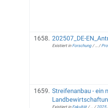
202507_DE-EN_Antr
Existiert in
Forschung
/
…
/
Pro
Streifenanbau - ein
Landbewirtschaftu
Existiert in
Fakultät
/
…
/
2025