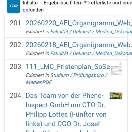
Inhalte
Ergebnisse filtern
Trefferliste sortiere
1742
gefunden
20260220_AEI_Organigramm_Web
Existiert in
Fakultät
/
Dekanat
/
Medien_Dekana
20260218_AEI_Organigramm_Web.
Existiert in
Fakultät
/
Dekanat
/
Medien_Dekana
111_LMC_Fristenplan_SoSe
Existiert in
Studium
/
Prüfungsbüro
/
MedienPDF
Das Team von der Pheno-
Inspect GmbH um CTO Dr.
Philipp Lottes (Fünfter von
links) und CGO Dr. Josef