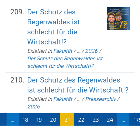
Der Schutz des
Regenwaldes ist
schlecht für die
Wirtschaft!?
Existiert in
Fakultät
/
…
/
2026
/
Der Schutz des Regenwaldes ist
schlecht für die Wirtschaft!?
Der Schutz des Regenwaldes
ist schlecht für die Wirtschaft!?
Existiert in
Fakultät
/
…
/
Pressearchiv
/
2026
1
...
18
19
20
21
22
23
24
...
17
(aktu
ell)