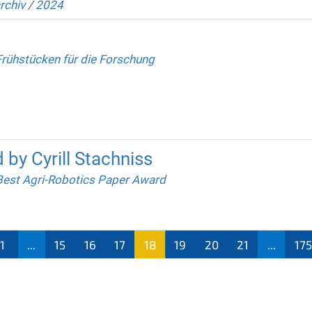
rchiv
/
2024
Frühstücken für die Forschung
 by Cyrill Stachniss
Best Agri-Robotics Paper Award
1
...
15
16
17
18
19
20
21
...
175
(aktu
ell)