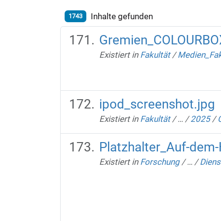
Inhalte gefunden
1743
Gremien_COLOURBO
Existiert in
Fakultät
/
Medien_Fak
ipod_screenshot.jpg
Existiert in
Fakultät
/
…
/
2025
/
Platzhalter_Auf-dem-H
Existiert in
Forschung
/
…
/
Diens