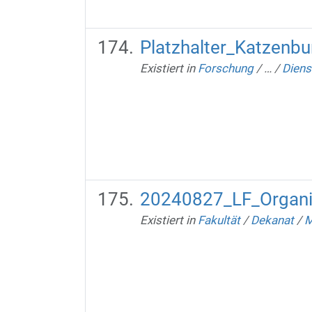
Platzhalter_Katzenb
Existiert in
Forschung
/
…
/
Diens
20240827_LF_Organ
Existiert in
Fakultät
/
Dekanat
/
M