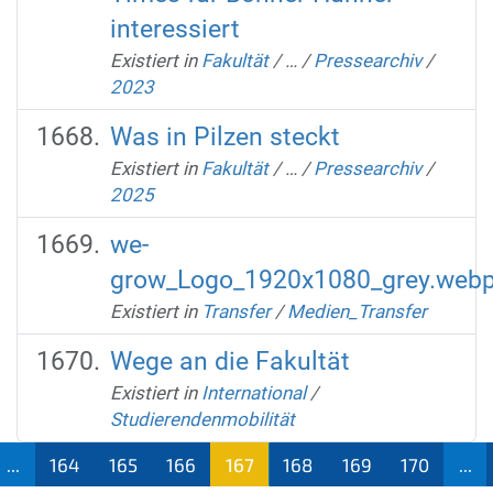
interessiert
Existiert in
Fakultät
/
…
/
Pressearchiv
/
2023
Was in Pilzen steckt
Existiert in
Fakultät
/
…
/
Pressearchiv
/
2025
we-
grow_Logo_1920x1080_grey.web
Existiert in
Transfer
/
Medien_Transfer
Wege an die Fakultät
Existiert in
International
/
Studierendenmobilität
...
164
165
166
167
168
169
170
...