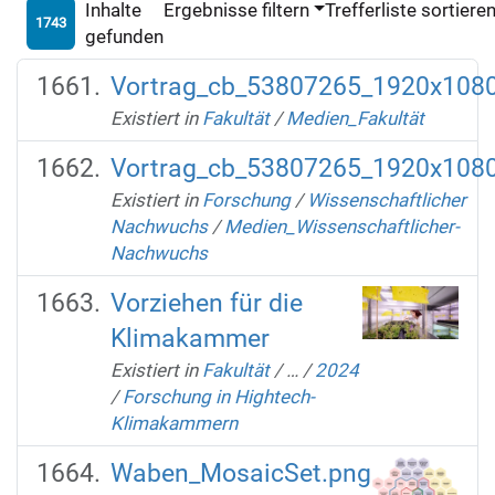
Inhalte
Ergebnisse filtern
Trefferliste sortiere
1743
gefunden
Vortrag_cb_53807265_1920x1080
Existiert in
Fakultät
/
Medien_Fakultät
Vortrag_cb_53807265_1920x1080
Existiert in
Forschung
/
Wissenschaftlicher
Nachwuchs
/
Medien_Wissenschaftlicher-
Nachwuchs
Vorziehen für die
Klimakammer
Existiert in
Fakultät
/
…
/
2024
/
Forschung in Hightech-
Klimakammern
Waben_MosaicSet.png