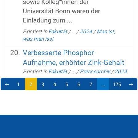
sowie Kolleg*innen der
Universität Bonn waren der
Einladung zum ...
Existiert in
Fakultät
/
…
/
2024
/
Man ist,
was man isst
Verbesserte Phosphor-
Aufnahme, erhöhter Zink-Gehalt
Existiert in
Fakultät
/
…
/
Pressearchiv
/
2024
1
2
3
4
5
6
7
...
175
(aktu
ell)